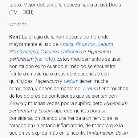
tacto. Mejor doblando la cabeza hacia atrás),
Dosis
(TM – 3CH).
ver más…
Kent
: La cirugía de la homeopatía comprende
mayormente el uso de
Arnica
,
Rhus tox
.
,
Ledum
,
Staphysagria
,
Calcarea carbonica
e
Hypericum
perforatum
(
ver foto
). Estos medicamentos se usan
con mucho éxito cuando el médico se encuentra
frente a un trauma o a sus consecuencias semi
quirúrgicas.
Hypericum
y
Ledum
tienen mucha
semejanza, y deben compararse.
Ledum
tiene muchos
de los dolores de contusiones que se sienten con
Arnica
y muchas veces podrá suplirlo; pero
Hypericum
perforatum
y
Ledum
aparecen juntos para su
consideración cuando una herida a un nervio se ha
tornado en un estado inflamatorio, de manera que la
acción se explica más en la neuritis (
inflamación de un