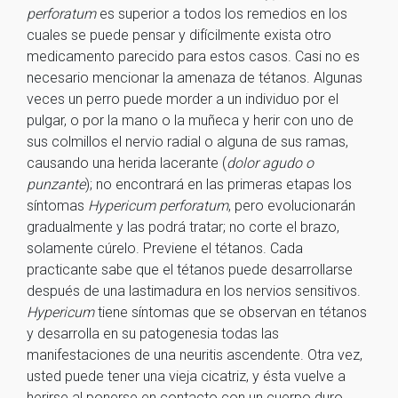
perforatum
es superior a todos los remedios en los
cuales se puede pensar y difícilmente exista otro
medicamento parecido para estos casos. Casi no es
necesario mencionar la amenaza de tétanos. Algunas
veces un perro puede morder a un individuo por el
pulgar, o por la mano o la muñeca y herir con uno de
sus colmillos el nervio radial o alguna de sus ramas,
causando una herida lacerante (
dolor agudo o
punzante
); no encontrará en las primeras etapas los
síntomas
Hypericum perforatum
, pero evolucionarán
gradualmente y las podrá tratar; no corte el brazo,
solamente cúrelo. Previene el tétanos. Cada
practicante sabe que el tétanos puede desarrollarse
después de una lastimadura en los nervios sensitivos.
Hypericum
tiene síntomas que se observan en tétanos
y desarrolla en su patogenesia todas las
manifestaciones de una neuritis ascendente. Otra vez,
usted puede tener una vieja cicatriz, y ésta vuelve a
herirse al ponerse en contacto con un cuerpo duro,