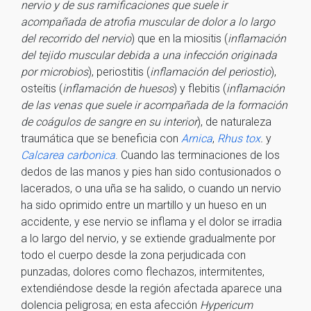
nervio y de sus ramificaciones que suele ir
acompañada de atrofia muscular de dolor a lo largo
del recorrido del nervio
) que en la miositis (
inflamación
del tejido muscular debida a una infección originada
por microbios
), periostitis (
inflamación del periostio
),
osteítis (
inflamación de huesos
) y flebitis (
inflamación
de las venas que suele ir acompañada de la formación
de coágulos de sangre en su interior
), de naturaleza
traumática que se beneficia con
Arnica
,
Rhus tox
.
y
Calcarea carbonica
. Cuando las terminaciones de los
dedos de las manos y pies han sido contusionados o
lacerados, o una uña se ha salido, o cuando un nervio
ha sido oprimido entre un martillo y un hueso en un
accidente, y ese nervio se inflama y el dolor se irradia
a lo largo del nervio, y se extiende gradualmente por
todo el cuerpo desde la zona perjudicada con
punzadas, dolores como flechazos, intermitentes,
extendiéndose desde la región afectada aparece una
dolencia peligrosa; en esta afección
Hypericum