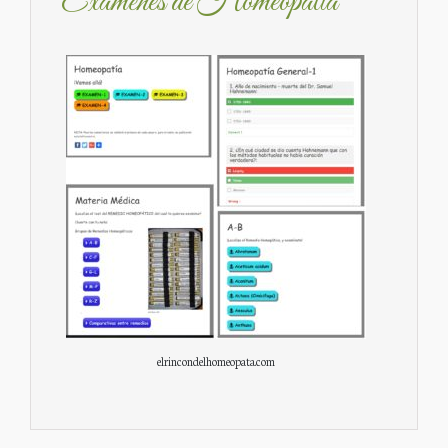
Exámenes de Homeopatía
elrincondelhomeopata.com