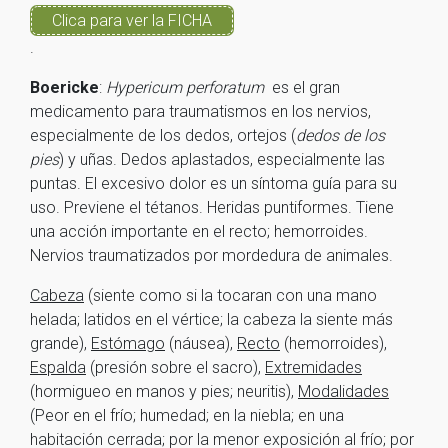
Clica para ver la FICHA
.
Boericke
:
Hypericum perforatum
es el gran
medicamento para traumatismos en los nervios,
especialmente de los dedos, ortejos (
dedos de los
pies
) y uñas. Dedos aplastados, especialmente las
puntas. El excesivo dolor es un síntoma guía para su
uso. Previene el tétanos. Heridas puntiformes. Tiene
una acción importante en el recto; hemorroides.
Nervios traumatizados por mordedura de animales.
Cabeza
(siente como si la tocaran con una mano
helada; latidos en el vértice; la cabeza la siente más
grande),
Estómago
(náusea),
Recto
(hemorroides),
Espalda
(presión sobre el sacro),
Extremidades
(hormigueo en manos y pies; neuritis),
Modalidades
(Peor en el frío; humedad; en la niebla; en una
habitación cerrada; por la menor exposición al frío; por