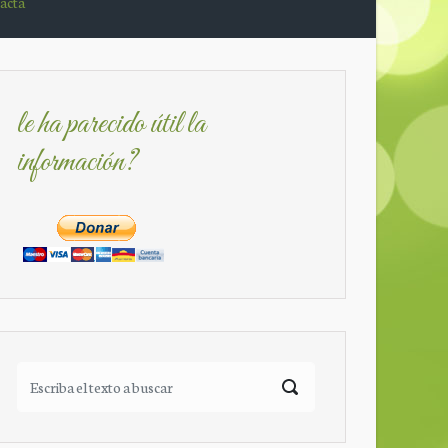
acta
le ha parecido útil la
información?