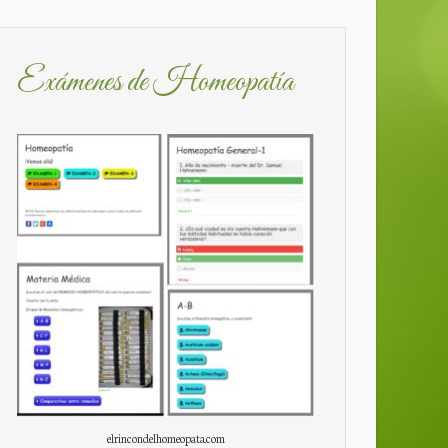
Exámenes de Homeopatía
elrincondelhomeopata.com