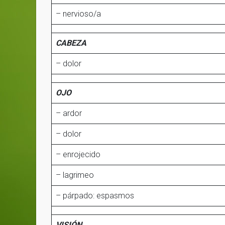
– nervioso/a
CABEZA
– dolor
OJO
– ardor
– dolor
– enrojecido
– lagrimeo
– párpado: espasmos
VISIÓN