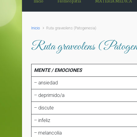
Inicio
Homeopatía
MATERIA MÉDICA
Inicio
Ruta graveolens (Patogenesia)
Ruta graveolens (Patogen
MENTE / EMOCIONES
– ansiedad
– deprimido/a
– discute
– infeliz
– melancolía