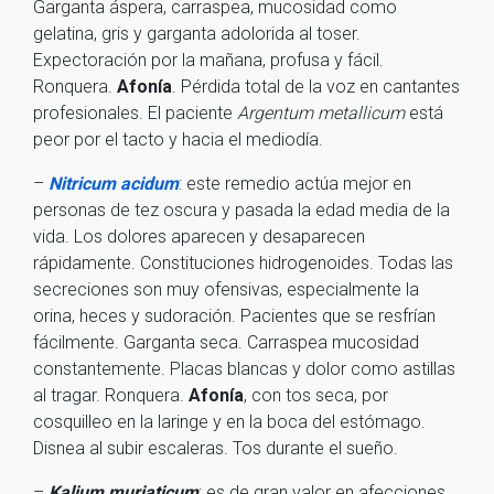
Garganta áspera, carraspea, mucosidad como
gelatina, gris y garganta adolorida al toser.
Expectoración por la mañana, profusa y fácil.
Ronquera.
Afonía
. Pérdida total de la voz en cantantes
profesionales. El paciente
Argentum metallicum
está
peor por el tacto y hacia el mediodía.
–
Nitricum acidum
: este remedio actúa mejor en
personas de tez oscura y pasada la edad media de la
vida. Los dolores aparecen y desaparecen
rápidamente. Constituciones hidrogenoides. Todas las
secreciones son muy ofensivas, especialmente la
orina, heces y sudoración. Pacientes que se resfrían
fácilmente. Garganta seca. Carraspea mucosidad
constantemente. Placas blancas y dolor como astillas
al tragar. Ronquera.
Afonía
, con tos seca, por
cosquilleo en la laringe y en la boca del estómago.
Disnea al subir escaleras. Tos durante el sueño.
–
Kalium muriaticum
: es de gran valor en afecciones