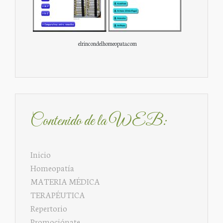
elrincondelhomeopata.com
Contenido de la WEB:
Inicio
Homeopatía
MATERIA MÉDICA
TERAPÉUTICA
Repertorio
Promociónate