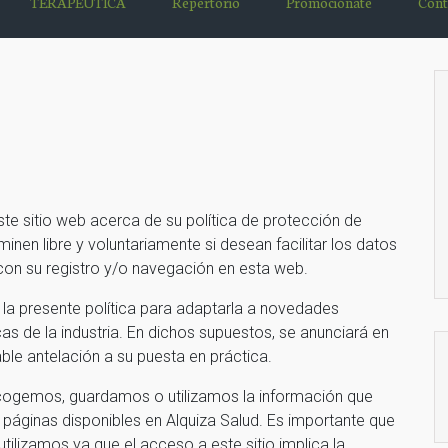
TERAPÉUTICA
Repertorio
Promociónate
Cont
este sitio web acerca de su política de protección de
nen libre y voluntariamente si desean facilitar los datos
con su registro y/o navegación en esta web.
 la presente política para adaptarla a novedades
cas de la industria. En dichos supuestos, se anunciará en
le antelación a su puesta en práctica.
ecogemos, guardamos o utilizamos la información que
 páginas disponibles en Alquiza Salud. Es importante que
lizamos ya que el acceso a este sitio implica la