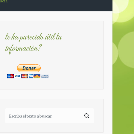
acta
le ha parecido útil la
información?