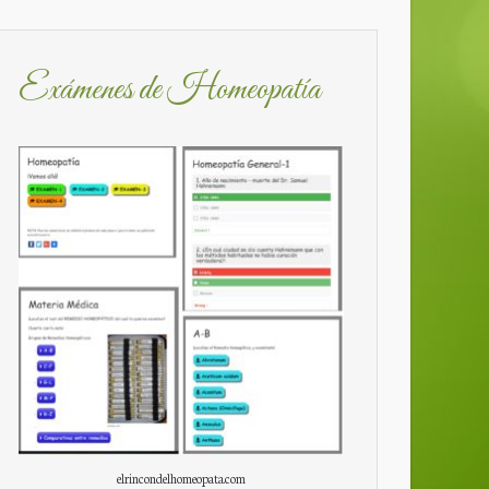
Exámenes de Homeopatía
elrincondelhomeopata.com