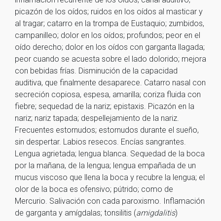
picazón de los oídos; ruidos en los oídos al masticar y
al tragar; catarro en la trompa de Eustaquio; zumbidos,
campanilleo; dolor en los oídos; profundos; peor en el
oído derecho; dolor en los oídos con garganta llagada;
peor cuando se acuesta sobre el lado dolorido; mejora
con bebidas frías. Disminución de la capacidad
auditiva, que finalmente desaparece. Catarro nasal con
secreción copiosa, espesa, amarilla; coriza fluida con
fiebre; sequedad de la nariz; epistaxis. Picazón en la
nariz; nariz tapada; despellejamiento de la nariz.
Frecuentes estornudos; estornudos durante el sueño,
sin despertar. Labios resecos. Encías sangrantes.
Lengua agrietada; lengua blanca. Sequedad de la boca
por la mañana, de la lengua; lengua empañada de un
mucus viscoso que llena la boca y recubre la lengua; el
olor de la boca es ofensivo; pútrido; como de
Mercurio. Salivación con cada paroxismo. Inflamación
de garganta y amígdalas; tonsilitis (
amigdalitis
)