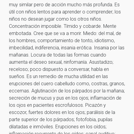
muy similar pero de acción mucho más profunda. Es
útil con niños lentos para aprender o comprender; los
niños no desean jugar como los otros niños.
Concentración imposible. Tímido y cobarde. Mente
embotada. Cree que se va a morir. Miedo: del mal, de
los hombres, comportamiento de tonto, idiotismo,
imbecilidad, indiferencia, insania erótica. Insania por las
mañanas. Locura de todas las formas cuando
aumenta el deseo sexual, ninfomanía. Asustadizo;
receloso; poco dispuesto a conversar, habla en
sueños. Es un remedio de mucha utilidad en las
erupciones del cuero cabelludo como, costras, granos,
eccemas. Aglutinación de los párpados por la mañana;
secreción de mucus y pus en los ojos; inflamación de
los ojos en pacientes escrofulosos. Picazón y
escozor, fuertes dolores en los ojos; parálisis de la
parte superior de los párpados; fotofobia, pupilas
dilatadas e inmóviles. Erupciones en los oídos;
inflamación recurrente de los oídos; canal auditivo;