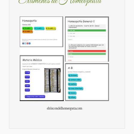
Exámenes de Homeopatía
elrincondelhomeopata.com