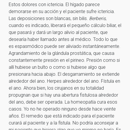
Estos dolores con ictericia. El hígado parece
demorarse en su acción y el paciente sufre ictericia.
Las deposiciones son blancas, sin bilis.
Berberis
,
cuando es indicado, liberará el pequeño cálculo biliar, el
que pasará y dará un largo alivio al paciente, que
desearía haber llamado antes al médico. Todo lo que
es espasmódico puede ser aliviado instantáneamente.
Agrandamiento de la glándula prostática, que causa
constantemente presión en el pirineo. Presión como si
allí hubiese un bulto o como si hubiese algo que
presionara hacia abajo. El desgarramiento se extiende
alrededor del ano. Herpes alrededor del ano. Fístula en
el ano. Ahora bien, los cirujanos en su totalidad
propugnan que si hay una abertura fistulosa alrededor
del ano, debe ser operada. La homeopatía cura esos
casos. Yo no he operado ninguno desde hace veinte
años. El remedio que está indicado para el paciente
curará al paciente y a la fístula. No podría aconsejar a
mi paciente que hiciera algo que yo mismo no haría. Es