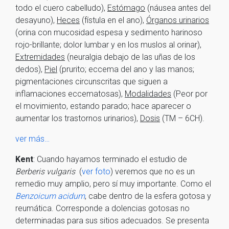
todo el cuero cabelludo),
Estómago
(náusea antes del
desayuno),
Heces
(fístula en el ano),
Órganos urinarios
(orina con mucosidad espesa y sedimento harinoso
rojo-brillante; dolor lumbar y en los muslos al orinar),
Extremidades
(neuralgia debajo de las uñas de los
dedos),
Piel
(prurito; eccema del ano y las manos;
pigmentaciones circunscritas que siguen a
inflamaciones eccematosas),
Modalidades
(Peor por
el movimiento, estando parado; hace aparecer o
aumentar los trastornos urinarios),
Dosis
(TM – 6CH).
ver más…
Kent
: Cuando hayamos terminado el estudio de
Berberis vulgaris
(
ver foto
) veremos que no es un
remedio muy amplio, pero sí muy importante. Como el
Benzoicum acidum
, cabe dentro de la esfera gotosa y
reumática. Corresponde a dolencias gotosas no
determinadas para sus sitios adecuados. Se presenta