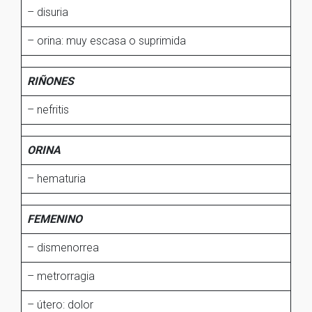
– disuria
– orina: muy escasa o suprimida
RIÑONES
– nefritis
ORINA
– hematuria
FEMENINO
– dismenorrea
– metrorragia
– útero: dolor