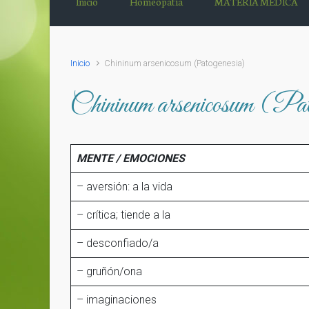
Inicio
Homeopatía
MATERIA MÉDICA
Inicio
Chininum arsenicosum (Patogenesia)
Chininum arsenicosum (Pat
MENTE / EMOCIONES
– aversión: a la vida
– crítica; tiende a la
– desconfiado/a
– gruñón/ona
– imaginaciones