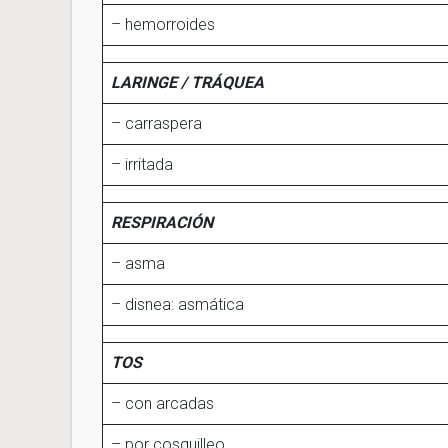
– hemorroides
LARINGE / TRÁQUEA
– carraspera
– irritada
RESPIRACIÓN
– asma
– disnea: asmática
TOS
– con arcadas
– por cosquilleo