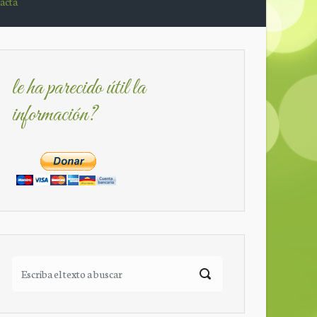
acta
le ha parecido útil la
información?