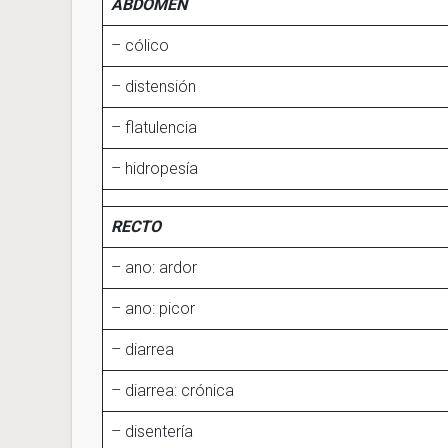
ABDOMEN
– cólico
– distensión
– flatulencia
– hidropesía
RECTO
– ano: ardor
– ano: picor
– diarrea
– diarrea: crónica
– disentería