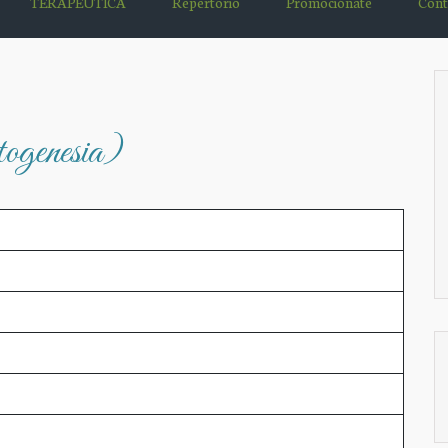
TERAPÉUTICA
Repertorio
Promociónate
Cont
ogenesia)