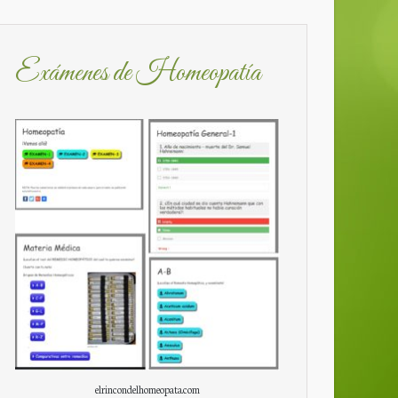
Exámenes de Homeopatía
elrincondelhomeopata.com