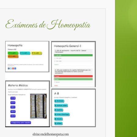
Exámenes de Homeopatía
elrincondelhomeopata.com