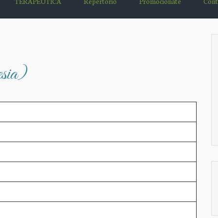
TERAPÉUTICA
Repertorio
Promociónate
Cont
esia)