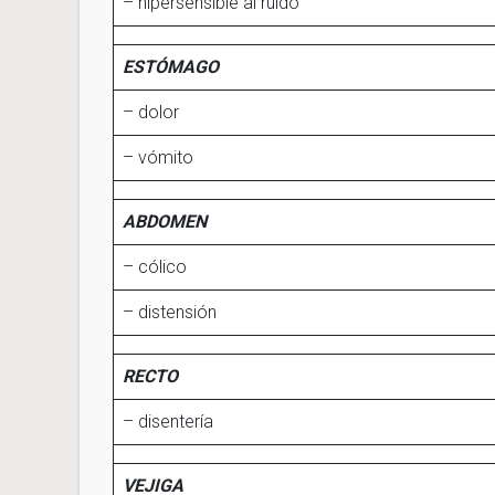
– hipersensible al ruido
ESTÓMAGO
– dolor
– vómito
ABDOMEN
– cólico
– distensión
RECTO
– disentería
VEJIGA