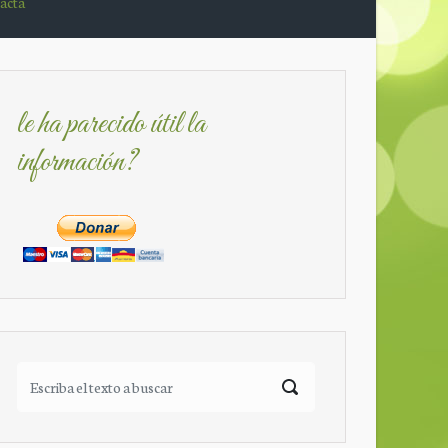
acta
le ha parecido útil la
información?