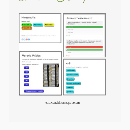
elrincondelhomeopata.com