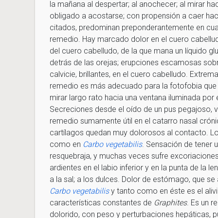
la mañana al despertar; al anochecer; al mirar ha
obligado a acostarse; con propensión a caer hac
citados, predominan preponderantemente en cual
remedio. Hay marcado dolor en el cuero cabellu
del cuero cabelludo, de la que mana un líquido g
detrás de las orejas; erupciones escamosas sobr
calvicie, brillantes, en el cuero cabelludo. Extre
remedio es más adecuado para la fotofobia qu
mirar largo rato hacia una ventana iluminada por e
Secreciones desde el oído de un pus pegajoso, v
remedio sumamente útil en el catarro nasal crón
cartílagos quedan muy dolorosos al contacto. Lo
como en
Carbo vegetabilis
. Sensación de tener un
resquebraja, y muchas veces sufre excoriaciones
ardientes en el labio inferior y en la punta de la 
a la sal; a los dulces. Dolor de estómago, que se
Carbo vegetabilis
y tanto como en éste es el alivi
características constantes de
Graphites
. Es un r
dolorido, con peso y perturbaciones hepáticas, 