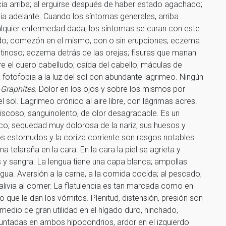
cia arriba; al erguirse después de haber estado agachado;
ia adelante. Cuando los síntomas generales, arriba
quier enfermedad dada, los síntomas se curan con este
do; comezón en el mismo, con o sin erupciones; eczema
lutinoso; eczema detrás de las orejas; fisuras que manan
e el cuero cabelludo; caída del cabello; máculas de
ma fotofobia a la luz del sol con abundante lagrimeo. Ningún
e
Graphites
. Dolor en los ojos y sobre los mismos por
l sol. Lagrimeo crónico al aire libre, con lágrimas acres.
iscoso, sanguinolento, de olor desagradable. Es un
ico; sequedad muy dolorosa de la nariz; sus huesos y
s estornudos y la coriza corriente son rasgos notables
a telaraña en la cara. En la cara la piel se agrieta y
 y sangra. La lengua tiene una capa blanca; ampollas
lengua. Aversión a la carne, a la comida cocida; al pescado;
 alivia al comer. La flatulencia es tan marcada como en
o que le dan los vómitos. Plenitud, distensión, presión son
emedio de gran utilidad en el hígado duro, hinchado,
puntadas en ambos hipocondrios, ardor en el izquierdo