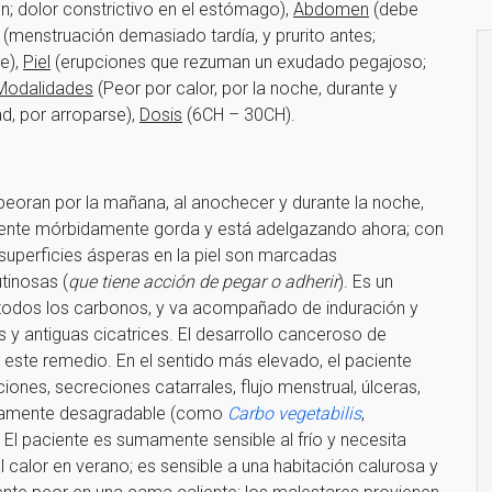
en; dolor constrictivo en el estómago),
Abdomen
(debe
(menstruación demasiado tardía, y prurito antes;
te),
Piel
(erupciones que rezuman un exudado pegajoso;
Modalidades
(Peor por calor, por la noche, durante y
d, por arroparse),
Dosis
(6CH – 30CH).
peoran por la mañana, al anochecer y durante la noche,
gente mórbidamente gorda y está adelgazando ahora; con
uperficies ásperas en la piel son marcadas
tinosas (
que tiene acción de pegar o adherir
). Es un
odos los carbonos, y va acompañado de induración y
s y antiguas cicatrices. El desarrollo canceroso de
e este remedio. En el sentido más elevado, el paciente
iones, secreciones catarrales, flujo menstrual, úlceras,
cadamente desagradable (como
Carbo vegetabilis
,
. El paciente es sumamente sensible al frío y necesita
al calor en verano; es sensible a una habitación calurosa y