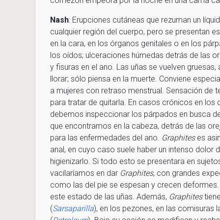
comezón empeora por la noche en una cama cal
Nash
: Erupciones cutáneas que rezuman un líqui
cualquier región del cuerpo, pero se presentan es
en la cara, en los órganos genitales o en los pá
los oídos; ulceraciones húmedas detrás de las or
y fisuras en el ano. Las uñas se vuelven gruesas,
llorar; sólo piensa en la muerte. Conviene espec
a mujeres con retraso menstrual. Sensación de te
para tratar de quitarla. En casos crónicos en los
debemos inspeccionar los párpados en busca d
que encontramos en la cabeza, detrás de las orej
para las enfermedades del ano.
Graphites
es asi
anal, en cuyo caso suele haber un intenso dolor d
higienizarlo. Si todo esto se presentara en sujet
vacilaríamos en dar
Graphites
, con grandes expe
como las del pie se espesan y crecen deformes
este estado de las uñas. Además,
Graphites
tiene
(
Sarsaparilla
), en los pezones, en las comisuras l