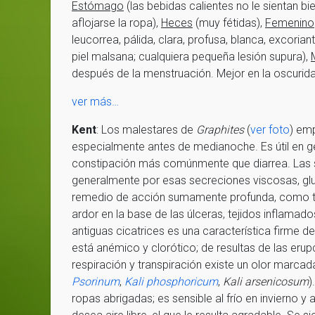
Estómago
(las bebidas calientes no le sientan bi
aflojarse la ropa),
Heces
(muy fétidas),
Femenino
leucorrea, pálida, clara, profusa, blanca, excorian
piel malsana; cualquiera pequeña lesión supura),
después de la menstruación. Mejor en la oscurida
ver más…
Kent
: Los malestares de
Graphites
(
ver foto
) em
especialmente antes de medianoche. Es útil en 
constipación más comúnmente que diarrea. Las s
generalmente por esas secreciones viscosas, glu
remedio de acción sumamente profunda, como t
ardor en la base de las úlceras, tejidos inflamado
antiguas cicatrices es una característica firme d
está anémico y clorótico; de resultas de las erupc
respiración y transpiración existe un olor mar
Psorinum
,
Kali
phosphoricum
,
Kali
arsenicosum
)
ropas abrigadas; es sensible al frío en invierno y 