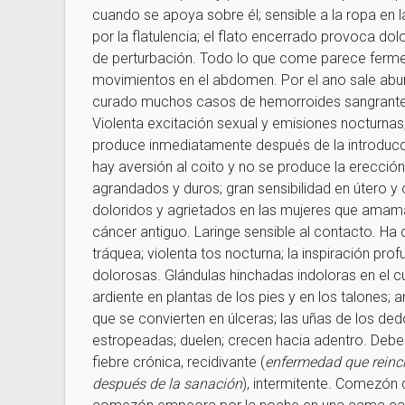
cuando se apoya sobre él; sensible a la ropa en 
por la flatulencia; el flato encerrado provoca do
de perturbación. Todo lo que come parece ferment
movimientos en el abdomen. Por el ano sale abu
curado muchos casos de hemorroides sangrantes 
Violenta excitación sexual y emisiones nocturnas;
produce inmediatamente después de la introducci
hay aversión al coito y no se produce la erección
agrandados y duros; gran sensibilidad en útero y
doloridos y agrietados en las mujeres que amama
cáncer antiguo. Laringe sensible al contacto. Ha
tráquea; violenta tos nocturna; la inspiración pro
dolorosas. Glándulas hinchadas indoloras en el cu
ardiente en plantas de los pies y en los talones;
que se convierten en úlceras; las uñas de los de
estropeadas; duelen; crecen hacia adentro. Deb
fiebre crónica, recidivante (
enfermedad que reinci
después de la sanación
), intermitente. Comezón d