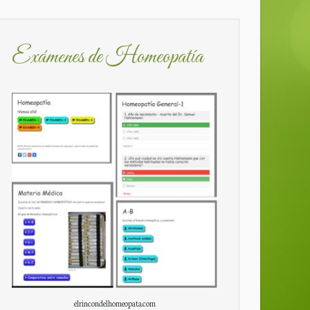
Exámenes de Homeopatía
elrincondelhomeopata.com