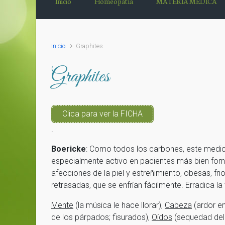
Inicio
Homeopatía
MATERIA MÉDICA
Inicio
Graphites
Graphites
Clica para ver la FICHA
.
Boericke
: Como todos los carbones, este medic
especialmente activo en pacientes más bien forn
afecciones de la piel y estreñimiento, obesas, fri
retrasadas, que se enfrían fácilmente. Erradica la 
Mente
(la música le hace llorar),
Cabeza
(ardor en
de los párpados; fisurados),
Oídos
(sequedad del 