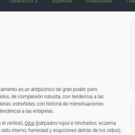
TERAPÉUTICA
Repertorio
Promociónate
Cont
amento es un antipsórico de gran poder, pero
idos, de complexión robusta, con tendencia a las
oleras, estreñidas, con historia de menstruaciones
tendencia a las erisipelas.
 el vértice),
Ojos
(párpados rojos e hinchados; eczema
oído interno; humedad y erupciones detrás de los oídos),