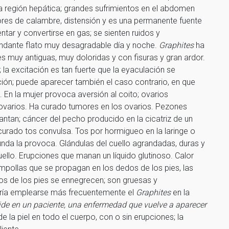
la región hepática; grandes sufrimientos en el abdomen
lores de calambre, distensión y es una permanente fuente
ar y convertirse en gas; se sienten ruidos y
ndante flato muy desagradable día y noche.
Graphites
ha
muy antiguas, muy doloridas y con fisuras y gran ardor.
 la excitación es tan fuerte que la eyaculación se
ón; puede aparecer también el caso contrario, en que
. En la mujer provoca aversión al coito; ovarios
 ovarios. Ha curado tumores en los ovarios. Pezones
ntan; cáncer del pecho producido en la cicatriz de un
 curado tos convulsa. Tos por hormigueo en la laringe o
funda la provoca. Glándulas del cuello agrandadas, duras y
ello. Erupciones que manan un líquido glutinoso. Calor
 ampollas que se propagan en los dedos de los pies, las
dos de los pies se ennegrecen; son gruesas y
ería emplearse más frecuentemente el
Graphites
en la
de en un paciente, una enfermedad que vuelve a aparecer
e la piel en todo el cuerpo, con o sin erupciones; la