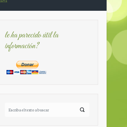
acta
le ha parecido útil la
información?