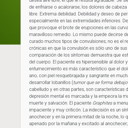
desea aire libre, el que le resulta agradable. Se 
de enfriarse o acalorarse; los dolores de cabeza
libre. Extrema debilidad. Debilidad y deseo de pe
especialmente en las extremidades inferiores. Dej
que provoque el brote de erupciones en las curva
maravilloso remedio. Lo mismo puede decirse de 
curado muchos tipos de convulsiones; no es el r
crónicas en que la convulsión es sólo uno de s
comparación de los síntomas demuestra que est
del cuerpo. El paciente es hipersensible al dolor 
entumecimiento es más característico que el dolo
ano, con piel resquebrajada y sangrante en much
desarrollar lobanillos (
tumor que se forma debajo 
cabelludo y en otras partes, son características
depresión mental es marcada y la empeora la mús
muerte y salvación. El paciente
Graphites
a menud
impaciente y muy criticón. La indecisión es un 
anochecer y en la primera mitad de la noche, lo 
apenado por la mañana y excitado al anochecer;