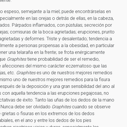
iente.
do espeso, semejante a la miel; puede encontrárselas en
pecialmente en las orejas o detrás de ellas, en la cabeza,
rpados. Párpados inflamados, con pústulas; secreción por
ejas; comisuras de la boca agrietadas; erupciones, prurito
 agrietadas y deformes. Triste y desalentado; tendencia a
ialmente a personas propensas a la obesidad, en particular
ner una telaraña en la frente; se frota enérgicamente
 que
Graphites
tiene probabilidad de ser el remedio,
e afecciones del mismo carácter eczematoso que las
as, etc.
Graphites
es uno de nuestros mejores remedios
mismo uno de nuestros mejores remedios para la fisura
espués de la deposición y una gran sensibilidad del ano al
os con aquella tendencia a las erupciones pegajosas, no
ctativas de éxito. Tanto las uñas de los dedos de la mano
. Nunca debe ser olvidado
Graphites
cuando se observe
 grietas o fisuras en los extremos de los dedos
abiales, en el ano y entre los dedos de los pies