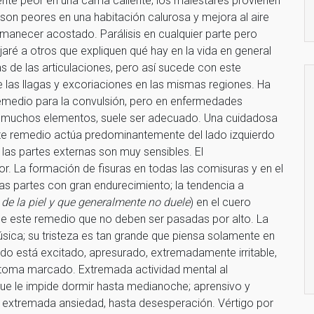
siente peor en una cama caliente; los malestares provienen
 son peores en una habitación calurosa y mejora al aire
rmanecer acostado. Parálisis en cualquier parte pero
aré a otros que expliquen qué hay en la vida en general
s de las articulaciones, pero así sucede con este
las llagas y excoriaciones en las mismas regiones. Ha
emedio para la convulsión, pero en enfermedades
us muchos elementos, suele ser adecuado. Una cuidadosa
e remedio actúa predominantemente del lado izquierdo
y las partes externas son muy sensibles. El
r. La formación de fisuras en todas las comisuras y en el
as partes con gran endurecimiento; la tendencia a
de la piel y que generalmente no duele
) en el cuero
 de este remedio que no deben ser pasadas por alto. La
ica; su tristeza es tan grande que piensa solamente en
o está excitado, apresurado, extremadamente irritable,
síntoma marcado. Extremada actividad mental al
que le impide dormir hasta medianoche; aprensivo y
 extremada ansiedad, hasta desesperación. Vértigo por