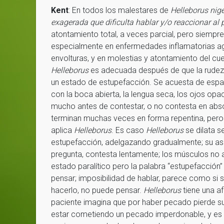
Kent
: En todos los malestares de
Helleborus nige
exagerada que dificulta hablar y/o reaccionar al 
atontamiento total, a veces parcial, pero siempre
especialmente en enfermedades inflamatorias agu
envolturas, y en molestias y atontamiento del cue
Helleborus
es adecuada después de que la rudeza 
un estado de estupefacción. Se acuesta de espald
con la boca abierta, la lengua seca, los ojos opa
mucho antes de contestar, o no contesta en abso
terminan muchas veces en forma repentina, pero
aplica
Helleborus
. Es caso
Helleborus
se dilata 
estupefacción, adelgazando gradualmente; su as
pregunta, contesta lentamente; los músculos no 
estado paralítico pero la palabra “estupefacción
pensar; imposibilidad de hablar, parece como si 
hacerlo, no puede pensar.
Helleborus
tiene una af
paciente imagina que por haber pecado pierde s
estar cometiendo un pecado imperdonable, y es has