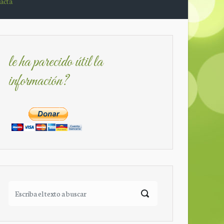
acta
le ha parecido útil la
información?