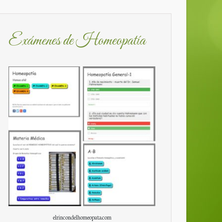
Exámenes de Homeopatía
elrincondelhomeopata.com