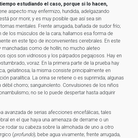
tiempo estudiando el caso, porque si lo hacen,
tiene aspecto muy enfermizo, hundida, adelgazando
stá por morir, y es muy posible que así sea sin
íntomas mentales. Frente arrugada, bañada de sudor frío;
ón de los músculos de la cara; hallamos esa forma de
amente en este tipo de inconvenientes cerebrales. En este
s y manchadas como de hollín; no mucho aleteo
Los ojos son vidriosos y los párpados pegajosos. Hay en
ostumbrado, voraz. En la primera parte de la prueba hay
ca, gelatinosa; la misma consiste principalmente en
ión paralítica. La orina se retiene o es suprimida; algunas
débil chorro; sanguinolento. Convulsiones de los niños
sonambulismo; no se lo puede despertar hasta adquirir
pa avanzada de serias afecciones encefálicas, tales
ebral en el que haya una amenaza de derrame o un
ace rodar su cabeza sobre la almohada de uno a otro
rgico (
profundo
); bebe agua vivamente; frente arrugada,