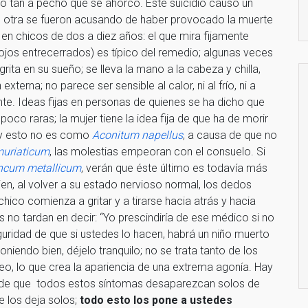
mó tan a pecho que se ahorcó. Este suicidio causó un
ras otra se fueron acusando de haber provocado la muerte
n chicos de dos a diez años: el que mira fijamente
jos entrecerrados) es típico del remedio; algunas veces
grita en su sueño; se lleva la mano a la cabeza y chilla,
externa; no parece ser sensible al calor, ni al frío, ni a
ente. Ideas fijas en personas de quienes se ha dicho que
oco raras; la mujer tiene la idea fija de que ha de morir
, y esto no es como
Aconitum napellus
, a causa de que no
uriaticum
, las molestias empeoran con el consuelo. Si
ncum metallicum
, verán que éste último es todavía más
en, al volver a su estado nervioso normal, los dedos
chico comienza a gritar y a tirarse hacia atrás y hacia
s no tardan en decir: “Yo prescindiría de ese médico si no
guridad de que si ustedes lo hacen, habrá un niño muerto
niendo bien, déjelo tranquilo; no se trata tanto de los
ueo, lo que crea la apariencia de una extrema agonía. Hay
 de que todos estos síntomas desaparezcan solos de
se los deja solos;
todo esto los pone a ustedes