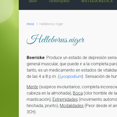
Inicio
Homeopatía
MATERIA MÉDICA
Inicio
Helleborus niger
Helleborus niger
Boericke
: Produce un estado de depresión sensor
general muscular, que puede ir a la completa p
tanto, es un medicamento en estados de vitalida
de las 4 a 8 p.m. (
Lycopodium
). Sensación de hu
Mente
(suspiros involuntarios; completa inconsci
cabeza en la almohada),
Boca
(olor horrible de l
masticación),
Extremidades
(movimiento automáti
hinchada, prurito),
Modalidades
(Peor desde el an
3CH).