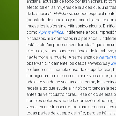
anciana, acusada de robo por las vecinas, lo to
efecto tal en las mujeres de la aldea que, una t
de la anciana”.
Helleborus
sucede especialmente e
(acostado de espaldas y mirando fijamente con o
mueve los labios sin emitir sonido alguno. El niño 
como
Apis mellifica
. Indiferente a toda impresión 
pinchazos, ni a contactos ni a pellizcos…, indifer
están sólo “un poco desequilibradas”, que son un p
cierto día, y nada puede quitársela de la cabeza
hay temor a la muerte. A semejanza de
Natrum m
observan clínicamente los casos
Helleborus
y
Zi
profundo en su horrible caso de estupefacción; bi
hormiguean, lo mismo que la nariz y los oídos, el 
adelante y a darse vueltas en la cama; los vecino
receta algo que ayude al niño”; pero tengan la se
antes de veinticuatro horas…, ese chico se está po
horribles dolores, sino de la comezón, el hormig
veces en que transcurre toda una semana antes
todas partes del cuerpo del niño, pero se irán si 