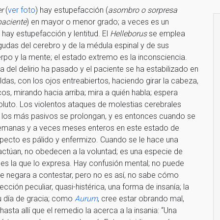
r
(
ver foto
) hay estupefacción (
asombro o sorpresa
paciente
) en mayor o menor grado; a veces es un
 hay estupefacción y lentitud. El
Helleborus
se emplea
das del cerebro y de la médula espinal y de sus
rpo y la mente; el estado extremo es la inconsciencia.
del delirio ha pasado y el paciente se ha estabilizado en
as, con los ojos entreabiertos, haciendo girar la cabeza,
cos, mirando hacia arriba; mira a quién habla; espera
luto. Los violentos ataques de molestias cerebrales
 los más pasivos se prolongan, y es entonces cuando se
semanas y a veces meses enteros en este estado de
pecto es pálido y enfermizo. Cuando se le hace una
actúan, no obedecen a la voluntad; es una especie de
” es la que lo expresa. Hay confusión mental; no puede
se negara a contestar, pero no es así, no sabe cómo
ección peculiar, quasi-histérica, una forma de insanía; la
u día de gracia; como
Aurum
, cree estar obrando mal,
ta allí que el remedio la acerca a la insania: “Una