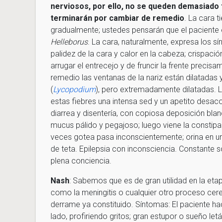
nerviosos, por ello, no se queden demasiado 
terminarán por cambiar de remedio
. La cara 
gradualmente; ustedes pensarán que el paciente e
Helleborus
. La cara, naturalmente, expresa los s
palidez de la cara y calor en la cabeza; crispaci
arrugar el entrecejo y de fruncir la frente precis
remedio las ventanas de la nariz están dilatada
(
Lycopodium
), pero extremadamente dilatadas. 
estas fiebres una intensa sed y un apetito desac
diarrea y disentería, con copiosa deposición blan
mucus pálido y pegajoso; luego viene la constipac
veces gotea pasa inconscientemente; orina en un 
de teta. Epilepsia con inconsciencia. Constante 
plena conciencia.
Nash
: Sabemos que es de gran utilidad en la eta
como la meningitis o cualquier otro proceso cer
derrame ya constituido. Síntomas: El paciente h
lado, profiriendo gritos; gran estupor o sueño letá