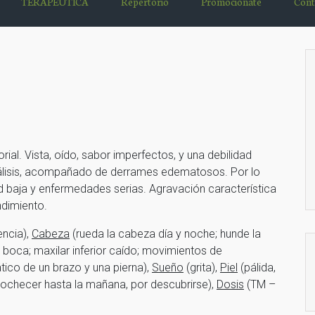
TERAPÉUTICA
Repertorio
Promociónate
Cont
ial. Vista, oído, sabor imperfectos, y una debilidad
arálisis, acompañado de derrames edematosos. Por lo
d baja y enfermedades serias. Agravación característica
ndimiento.
encia),
Cabeza
(rueda la cabeza día y noche; hunde la
a boca; maxilar inferior caído; movimientos de
co de un brazo y una pierna),
Sueño
(grita),
Piel
(pálida,
ochecer hasta la mañana, por descubrirse),
Dosis
(TM –