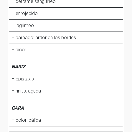
– derrame sanguíneo
– enrojecido
– lagrimeo
– párpado: ardor en los bordes
– picor
NARIZ
– epistaxis
– rinitis: aguda
CARA
– color: pálida