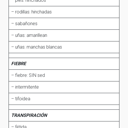
– pies: hinchados
– rodillas: hinchadas
– sabañones
– uñas: amarillean
– uñas: manchas blancas
FIEBRE
– fiebre: SIN sed
– intermitente
– tifoidea
TRANSPIRACIÓN
– fétida