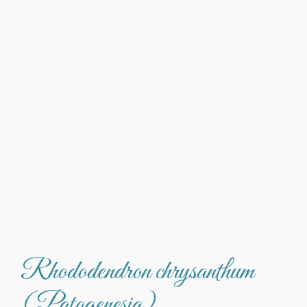
Rhododendron chrysanthum
(Patogenesia)