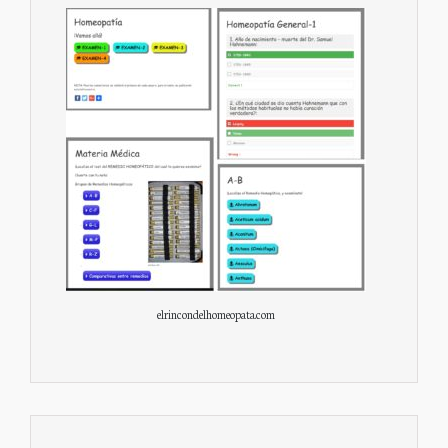
elrincondelhomeopata.com