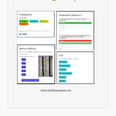
elrincondelhomeopata.com