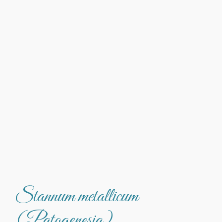
Stannum metallicum
(Patogenesia)