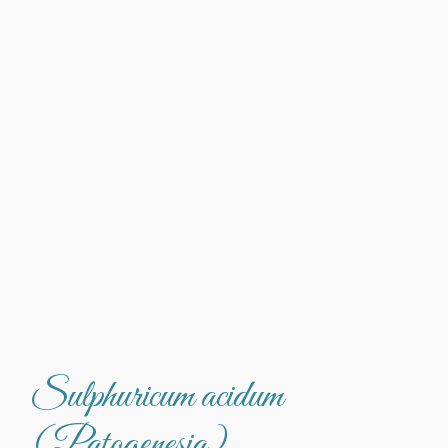
Sulphuricum acidum
(Patogenesia)