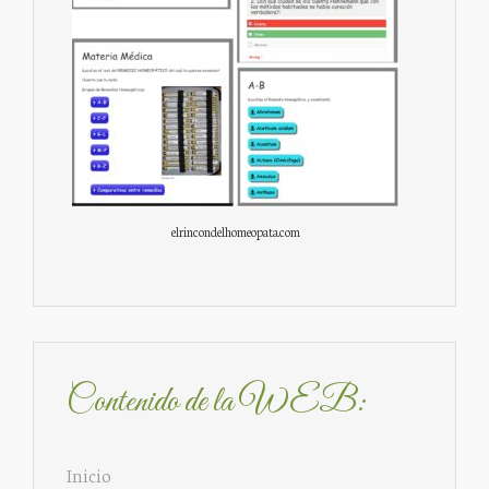
elrincondelhomeopata.com
Contenido de la WEB:
Inicio