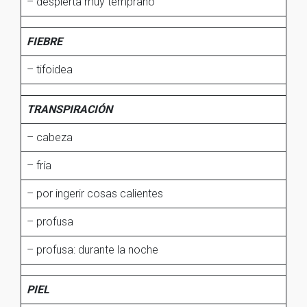
– despierta muy temprano
FIEBRE
– tifoidea
TRANSPIRACIÓN
– cabeza
– fría
– por ingerir cosas calientes
– profusa
– profusa: durante la noche
PIEL