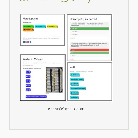
elrincondelhomeopata.com