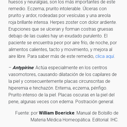
huesos y neuralgias, son los más importantes de este
remedio. Eczema; prurito intolerable. Úlceras con
prurito y ardor, rodeadas por vesículas y una areola
roja brillante intensa. Herpes zoster con dolor ardiente.
Erupciones que se ulceran y forman costras gruesas
debajo de las cuales hay un exudado purulento. El
paciente se encuentra peor por aire frío, de noche, por
alimentos calientes, tacto y movimiento, y mejora al
aire libre. Para saber más de este remedio,
clica aquí
.
–
Antypirine
: Actúa especialmente en los centros
vasomotores, causando dilatación de los capilares de
la piel y consecuentemente placas circunscritas de
hiperemia e hinchazón. Eritema, eczema, pénfigo.
Prurito intenso de la piel. Placas oscuras en la piel del
pene, algunas veces con edema. Postración general.
Fuente: por
William Boericke
: Manual de Bolsillo de
Materia Médica Homeopática. Editorial: IHC.