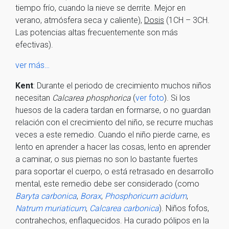
tiempo frío, cuando la nieve se derrite. Mejor en
verano, atmósfera seca y caliente),
Dosis
(1CH – 3CH.
Las potencias altas frecuentemente son más
efectivas).
ver más…
Kent
: Durante el periodo de crecimiento muchos niños
necesitan
Calcarea phosphorica
(
ver foto
). Si los
huesos de la cadera tardan en formarse, o no guardan
relación con el crecimiento del niño, se recurre muchas
veces a este remedio. Cuando el niño pierde carne, es
lento en aprender a hacer las cosas, lento en aprender
a caminar, o sus piernas no son lo bastante fuertes
para soportar el cuerpo, o está retrasado en desarrollo
mental, este remedio debe ser considerado (como
Baryta carbonica
,
Borax
,
Phosphoricum acidum
,
Natrum muriaticum
,
Calcarea carbonica
). Niños fofos,
contrahechos, enflaquecidos. Ha curado pólipos en la