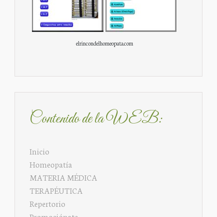
elrincondelhomeopata.com
Contenido de la WEB:
Inicio
Homeopatía
MATERIA MÉDICA
TERAPÉUTICA
Repertorio
Promociónate