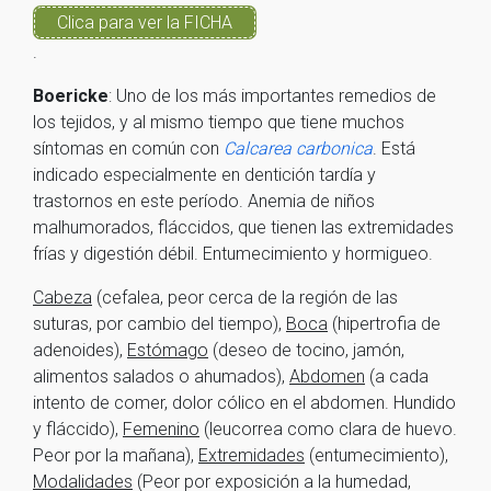
Clica para ver la FICHA
.
Boericke
: Uno de los más importantes remedios de
los tejidos, y al mismo tiempo que tiene muchos
síntomas en común con
Calcarea carbonica
. Está
indicado especialmente en dentición tardía y
trastornos en este período. Anemia de niños
malhumorados, fláccidos, que tienen las extremidades
frías y digestión débil. Entumecimiento y hormigueo.
Cabeza
(cefalea, peor cerca de la región de las
suturas, por cambio del tiempo),
Boca
(hipertrofia de
adenoides),
Estómago
(deseo de tocino, jamón,
alimentos salados o ahumados),
Abdomen
(a cada
intento de comer, dolor cólico en el abdomen. Hundido
y fláccido),
Femenino
(leucorrea como clara de huevo.
Peor por la mañana),
Extremidades
(entumecimiento),
Modalidades
(Peor por exposición a la humedad,