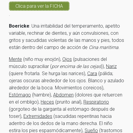
Clica para ver la FICHA
.
Boericke
: Una irritabilidad del temperamento, apetito
variable, rechinar de dientes, y aún convulsiones, con
gritos y sacudidas violentas de las manos y pies, todos
están dentro del campo de acción de
Cina maritima
.
Mente
(niño muy enojón),
Ojos
(pulsaciones del
músculo supraciliar (
por encima de las cejas
)),
Nariz
(quiere frotarla. Se hurga las narices),
Cara
(pálida;
ojeras oscuras alrededor de los ojos. Blanco y azulado
alrededor de la boca. Movimientos coreicos),
Estómago
(hambre),
Abdomen
(dolores que retuercen
en el ombligo),
Heces
(prurito anal),
Respiratorio
(gorgoteo de la garganta al estómago después de
toser),
Extremidades
(sacudidas repentinas hacia
adentro de los dedos de la mano derecha. El niño
estira los pies espasmódicamente),
Sueño
(trastornos