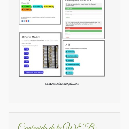
elrincondelhomeopata.com
Contenido de la WEB: