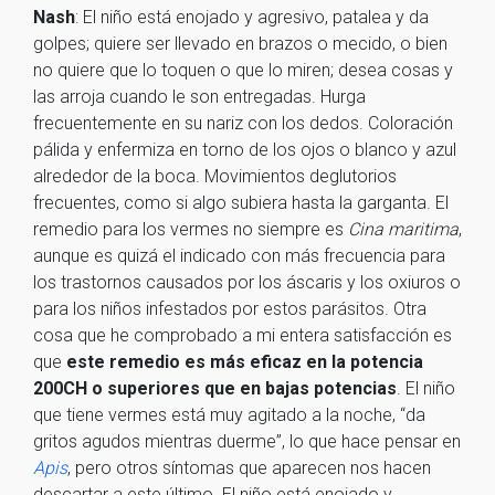
Nash
: El niño está enojado y agresivo, patalea y da
golpes; quiere ser llevado en brazos o mecido, o bien
no quiere que lo toquen o que lo miren; desea cosas y
las arroja cuando le son entregadas. Hurga
frecuentemente en su nariz con los dedos. Coloración
pálida y enfermiza en torno de los ojos o blanco y azul
alrededor de la boca. Movimientos deglutorios
frecuentes, como si algo subiera hasta la garganta. El
remedio para los vermes no siempre es
Cina maritima
,
aunque es quizá el indicado con más frecuencia para
los trastornos causados por los áscaris y los oxiuros o
para los niños infestados por estos parásitos. Otra
cosa que he comprobado a mi entera satisfacción es
que
este remedio es más eficaz en la potencia
200CH o superiores que en bajas potencias
. El niño
que tiene vermes está muy agitado a la noche, “da
gritos agudos mientras duerme”, lo que hace pensar en
Apis
, pero otros síntomas que aparecen nos hacen
descartar a este último. El niño está enojado y