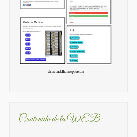
elrincondelhomeopata.com
Contenido de la WEB: