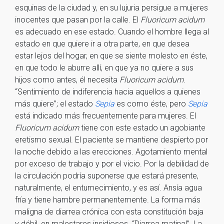
esquinas de la ciudad y, en su lujuria persigue a mujeres
inocentes que pasan por la calle. El
Fluoricum acidum
es adecuado en ese estado. Cuando el hombre llega al
estado en que quiere ir a otra parte, en que desea
estar lejos del hogar, en que se siente molesto en éste,
en que todo le aburre allí, en que ya no quiere a sus
hijos como antes, él necesita
Fluoricum acidum
.
“Sentimiento de indiferencia hacia aquellos a quienes
más quiere”; el estado
Sepia
es como éste, pero
Sepia
está indicado más frecuentemente para mujeres. El
Fluoricum acidum
tiene con este estado un agobiante
eretismo sexual. El paciente se mantiene despierto por
la noche debido a las erecciones. Agotamiento mental
por exceso de trabajo y por el vicio. Por la debilidad de
la circulación podría suponerse que estará presente,
naturalmente, el entumecimiento, y es así. Ansía agua
fría y tiene hambre permanentemente. La forma más
maligna de diarrea crónica con esta constitución baja
y débil, en malestares insidiosos. “Diarrea matinal”. La