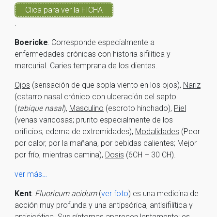
Clica para ver la FICHA
.
Boericke
: Corresponde especialmente a
enfermedades crónicas con historia sifilítica y
mercurial. Caries temprana de los dientes.
Ojos
(sensación de que sopla viento en los ojos),
Nariz
(catarro nasal crónico con ulceración del septo
(
tabique nasal
),
Masculino
(escroto hinchado),
Piel
(venas varicosas; prurito especialmente de los
orificios; edema de extremidades),
Modalidades
(Peor
por calor, por la mañana, por bebidas calientes; Mejor
por frío, mientras camina),
Dosis
(6CH – 30 CH).
ver más…
Kent
:
Fluoricum acidum
(
ver foto
) es una medicina de
acción muy profunda y una antipsórica, antisifilítica y
antisicótica. Sus síntomas aparecen lentamente; es