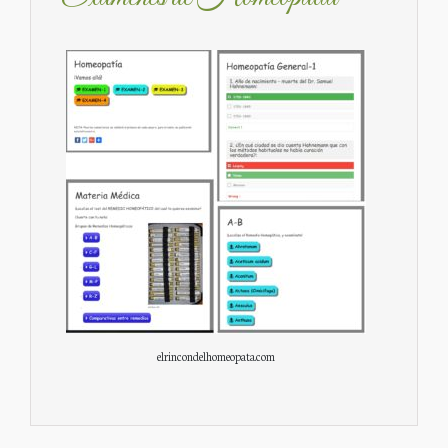
elrincondelhomeopata.com