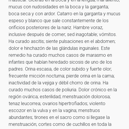
mucus con nudosidades en la boca y la garganta;
boca seca y con ardor. Catarro en la garganta y mucus
espeso y blanco que sale constantemente de los
orificios posteriores de la nariz. Hambre voraz,
inclusive después de comer; sed inagotable; vómitos.
Ha curado ascitis; siente pulsaciones en el abdomen;
dolor e hinchazón de las glándulas inguinales. Este
remedio ha curado muchos casos de marasmo en
infantes que habían heredado sicosis de uno de los
padres. Orina escasa, de color subido y fuerte olor;
frecuente micción nocturna; pierde orina en la cama;
inactividad de la vejiga y débil chorro de orina. Ha
curado muchos casos de poliuria. Dolor crónico en la
región ovárica; esterilidad; menstruación dolorosa;
tenaz leucorrea; ovarios hipertrofiados; violento
escozor en la vulva y en la vagina; menstruos
abundantes; tirones en el sacro como si llegase la
menstruación; cortes como de cuchillos en toda la