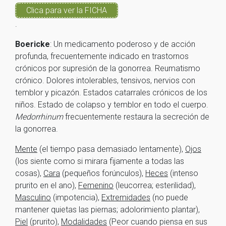
Clica para ver la FICHA
.
Boericke
: Un medicamento poderoso y de acción
profunda, frecuentemente indicado en trastornos
crónicos por supresión de la gonorrea. Reumatismo
crónico. Dolores intolerables, tensivos, nervios con
temblor y picazón. Estados catarrales crónicos de los
niños. Estado de colapso y temblor en todo el cuerpo.
Medorrhinum
frecuentemente restaura la secreción de
la gonorrea.
Mente
(el tiempo pasa demasiado lentamente),
Ojos
(los siente como si mirara fijamente a todas las
cosas),
Cara
(pequeños forúnculos),
Heces
(intenso
prurito en el ano),
Femenino
(leucorrea; esterilidad),
Masculino
(impotencia),
Extremidades
(no puede
mantener quietas las piernas; adolorimiento plantar),
Piel
(prurito),
Modalidades
(Peor cuando piensa en sus