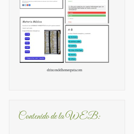
elrincondelhomeopata.com
Contenido de la WEB: