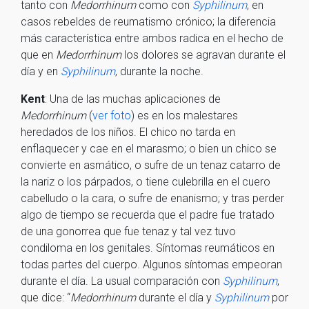
tanto con
Medorrhinum
como con
Syphilinum
, en
casos rebeldes de reumatismo crónico; la diferencia
más característica entre ambos radica en el hecho de
que en
Medorrhinum
los dolores se agravan durante el
día y en
Syphilinum
, durante la noche.
Kent
: Una de las muchas aplicaciones de
Medorrhinum
(
ver foto
) es en los malestares
heredados de los niños. El chico no tarda en
enflaquecer y cae en el marasmo; o bien un chico se
convierte en asmático, o sufre de un tenaz catarro de
la nariz o los párpados, o tiene culebrilla en el cuero
cabelludo o la cara, o sufre de enanismo; y tras perder
algo de tiempo se recuerda que el padre fue tratado
de una gonorrea que fue tenaz y tal vez tuvo
condiloma en los genitales. Síntomas reumáticos en
todas partes del cuerpo. Algunos síntomas empeoran
durante el día. La usual comparación con
Syphilinum
,
que dice: “
Medorrhinum
durante el día y
Syphilinum
por