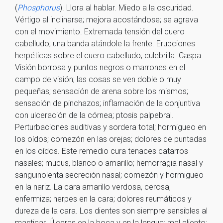
(
Phosphorus
). Llora al hablar. Miedo a la oscuridad.
Vértigo al inclinarse; mejora acostándose; se agrava
con el movimiento. Extremada tensión del cuero
cabelludo; una banda atándole la frente. Erupciones
herpéticas sobre el cuero cabelludo; culebrilla. Caspa.
Visión borrosa y puntos negros o marrones en el
campo de visión; las cosas se ven doble o muy
pequeñas; sensación de arena sobre los mismos;
sensación de pinchazos; inflamación de la conjuntiva
con ulceración de la córnea; ptosis palpebral.
Perturbaciones auditivas y sordera total; hormigueo en
los oídos; comezón en las orejas; dolores de puntadas
en los oídos. Este remedio cura tenaces catarros
nasales; mucus, blanco o amarillo; hemorragia nasal y
sanguinolenta secreción nasal; comezón y hormigueo
en la nariz. La cara amarillo verdosa, cerosa,
enfermiza; herpes en la cara; dolores reumáticos y
dureza de la cara. Los dientes son siempre sensibles al
masticar. Úlceras en la boca y en la lengua; mal aliento;