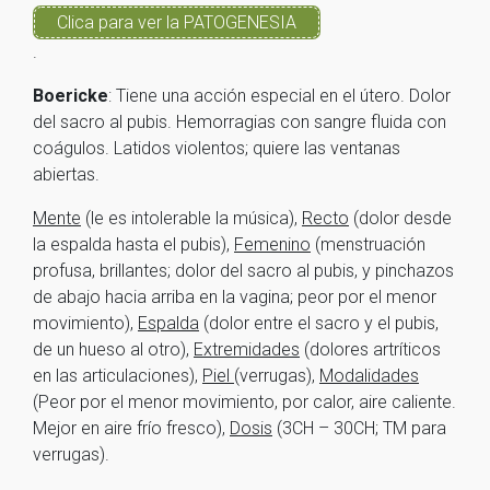
Clica para ver la PATOGENESIA
.
Boericke
: Tiene una acción especial en el útero. Dolor
del sacro al pubis. Hemorragias con sangre fluida con
coágulos. Latidos violentos; quiere las ventanas
abiertas.
Mente
(le es intolerable la música),
Recto
(dolor desde
la espalda hasta el pubis),
Femenino
(menstruación
profusa, brillantes; dolor del sacro al pubis, y pinchazos
de abajo hacia arriba en la vagina; peor por el menor
movimiento),
Espalda
(dolor entre el sacro y el pubis,
de un hueso al otro),
Extremidades
(dolores artríticos
en las articulaciones),
Piel
(verrugas),
Modalidades
(Peor por el menor movimiento, por calor, aire caliente.
Mejor en aire frío fresco),
Dosis
(3CH – 30CH; TM para
verrugas).