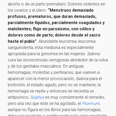
aborto o de un parto prematuro. Dolores violentos en
los ovarios y el útero.
“Menstruos demasiado
profusos, prematuros, que duran demasiado,
parcialmente líquidos, parcialmente coagulados y
malolientes; flujo en paroxismo; con cólico y
dolores como de parto; dolores desde el sacro
hasta el pubis”
. Abundante leucorrea; leucorrea
sanguinolenta; esta medicina es especialmente
apropiada para la gonorrea en las mujeres.
Sabina
cura las excrecencias verrugosas alrededor de la vulva
y de los genitales masculinos. En antiguas
hemorragias, molestas y pertinaces, que vuelven a
aparecer con la menor provocación,
Sabina
para el
borbotón, el estado agudo, pero no se mantiene, la
hemorragia se repite y entonces se necesita un
antipsórico;
Sulphur
es muy comúnmente el remedio,
pero una vez que éste se ha agotado, el
Psorinum
,
aunque no figura en los libros para las hemorragias,
debe ser recetado a continuación para esta repetición