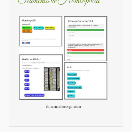
Exámenes de Homeopatía
elrincondelhomeopata.com