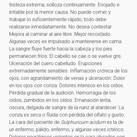
tristeza extrema, solloza continuamente. Enojado e
irritable por la menor causa. No puede comer y
trabajar lo suficientemente rápido; todo debe
realizarse inmediatamente. No desea contestar.
Mejora al caminar al aire libre. Mejor recostado.
Algunas veces es impulsado a mantenerse en cama.
La sangre fluye fuerte hacia la cabeza y los pies
permanecen fríos. El cabello se cae o se vuelve gris.
Ulceración del cuero cabelludo. Erupciones
extremadamente sensibles. Inflamación crónica de los
ojos, con agrandamiento de venas y ulceración. Dolor
en los ojos con coriza. Dolores intensos en los oídos.
Pérdida gradual de la audición. Hemorragia de los
oídos; zumbidos en los oídos. Emanación lenta,
oscura, delgada de sangre de la nariz al atardecer. La
coriza es seca o fluida con pérdida del olfato y gusto.
La cara del paciente de
Sulphuricum acidum
es la de
un enfermo; pálido, enfermo, y algunas veces ictérico.
Dolores neurálgicos violentos en la cara aliviados con