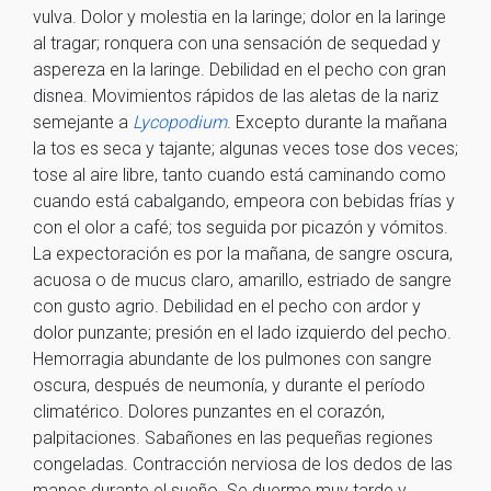
vulva. Dolor y molestia en la laringe; dolor en la laringe
al tragar; ronquera con una sensación de sequedad y
aspereza en la laringe. Debilidad en el pecho con gran
disnea. Movimientos rápidos de las aletas de la nariz
semejante a
Lycopodium
. Excepto durante la mañana
la tos es seca y tajante; algunas veces tose dos veces;
tose al aire libre, tanto cuando está caminando como
cuando está cabalgando, empeora con bebidas frías y
con el olor a café; tos seguida por picazón y vómitos.
La expectoración es por la mañana, de sangre oscura,
acuosa o de mucus claro, amarillo, estriado de sangre
con gusto agrio. Debilidad en el pecho con ardor y
dolor punzante; presión en el lado izquierdo del pecho.
Hemorragia abundante de los pulmones con sangre
oscura, después de neumonía, y durante el período
climatérico. Dolores punzantes en el corazón,
palpitaciones. Sabañones en las pequeñas regiones
congeladas. Contracción nerviosa de los dedos de las
manos durante el sueño. Se duerme muy tarde y