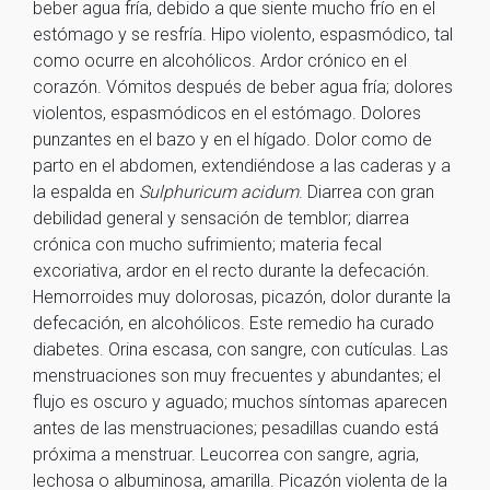
beber agua fría, debido a que siente mucho frío en el
estómago y se resfría. Hipo violento, espasmódico, tal
como ocurre en alcohólicos. Ardor crónico en el
corazón. Vómitos después de beber agua fría; dolores
violentos, espasmódicos en el estómago. Dolores
punzantes en el bazo y en el hígado. Dolor como de
parto en el abdomen, extendiéndose a las caderas y a
la espalda en
Sulphuricum acidum
. Diarrea con gran
debilidad general y sensación de temblor; diarrea
crónica con mucho sufrimiento; materia fecal
excoriativa, ardor en el recto durante la defecación.
Hemorroides muy dolorosas, picazón, dolor durante la
defecación, en alcohólicos. Este remedio ha curado
diabetes. Orina escasa, con sangre, con cutículas. Las
menstruaciones son muy frecuentes y abundantes; el
flujo es oscuro y aguado; muchos síntomas aparecen
antes de las menstruaciones; pesadillas cuando está
próxima a menstruar. Leucorrea con sangre, agria,
lechosa o albuminosa, amarilla. Picazón violenta de la