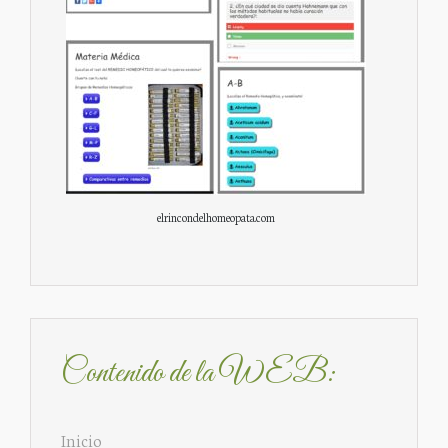
elrincondelhomeopata.com
Contenido de la WEB:
Inicio