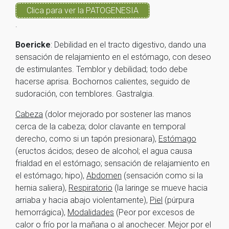
Clica para ver la PATOGENESIA
.
Boericke
: Debilidad en el tracto digestivo, dando una
sensación de relajamiento en el estómago, con deseo
de estimulantes. Temblor y debilidad; todo debe
hacerse aprisa. Bochornos calientes, seguido de
sudoración, con temblores. Gastralgia.
Cabeza
(dolor mejorado por sostener las manos
cerca de la cabeza; dolor clavante en temporal
derecho, como si un tapón presionara),
Estómago
(eructos ácidos; deseo de alcohol; el agua causa
frialdad en el estómago; sensación de relajamiento en
el estómago; hipo),
Abdomen
(sensación como si la
hernia saliera),
Respiratorio
(la laringe se mueve hacia
arriaba y hacia abajo violentamente),
Piel
(púrpura
hemorrágica),
Modalidades
(Peor por excesos de
calor o frío por la mañana o al anochecer. Mejor por el