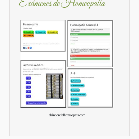
Exámenes de Homeopatía
elrincondelhomeopata.com