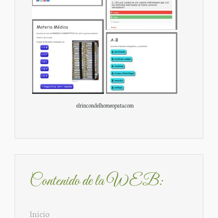
elrincondelhomeopata.com
Contenido de la WEB:
Inicio