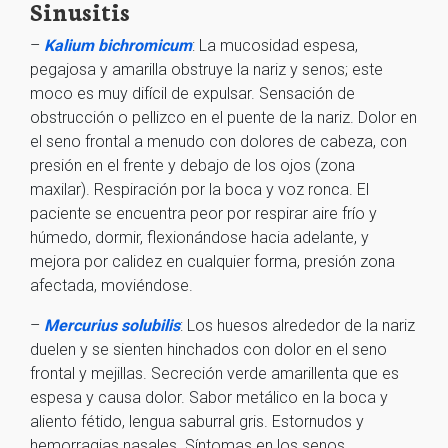
Sinusitis
–
Kalium bichromicum
: La mucosidad espesa,
pegajosa y amarilla obstruye la nariz y senos; este
moco es muy difícil de expulsar. Sensación de
obstrucción o pellizco en el puente de la nariz. Dolor en
el seno frontal a menudo con dolores de cabeza, con
presión en el frente y debajo de los ojos (zona
maxilar). Respiración por la boca y voz ronca. El
paciente se encuentra peor por respirar aire frío y
húmedo, dormir, flexionándose hacia adelante, y
mejora por calidez en cualquier forma, presión zona
afectada, moviéndose.
–
Mercurius solubilis
: Los huesos alrededor de la nariz
duelen y se sienten hinchados con dolor en el seno
frontal y mejillas. Secreción verde amarillenta que es
espesa y causa dolor. Sabor metálico en la boca y
aliento fétido, lengua saburral gris. Estornudos y
hemorragias nasales. Síntomas en los senos