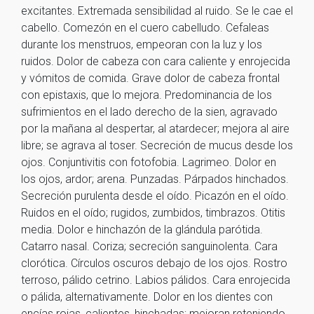
excitantes. Extremada sensibilidad al ruido. Se le cae el
cabello. Comezón en el cuero cabelludo. Cefaleas
durante los menstruos, empeoran con la luz y los
ruidos. Dolor de cabeza con cara caliente y enrojecida
y vómitos de comida. Grave dolor de cabeza frontal
con epistaxis, que lo mejora. Predominancia de los
sufrimientos en el lado derecho de la sien, agravado
por la mañana al despertar, al atardecer; mejora al aire
libre; se agrava al toser. Secreción de mucus desde los
ojos. Conjuntivitis con fotofobia. Lagrimeo. Dolor en
los ojos, ardor; arena. Punzadas. Párpados hinchados.
Secreción purulenta desde el oído. Picazón en el oído.
Ruidos en el oído; rugidos, zumbidos, timbrazos. Otitis
media. Dolor e hinchazón de la glándula parótida.
Catarro nasal. Coriza; secreción sanguinolenta. Cara
clorótica. Círculos oscuros debajo de los ojos. Rostro
terroso, pálido cetrino. Labios pálidos. Cara enrojecida
o pálida, alternativamente. Dolor en los dientes con
encías rojas, calientes, hinchadas; mejoran reteniendo