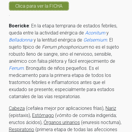
Clica para ver la FICHA
.
Boericke
: En la etapa temprana de estados febriles,
queda entre la actividad enérgica de
Aconitum
y
Belladonna
y la lentitud enérgica de
Gelsemium
. El
sujeto típico de
Ferrum phosphoricum
no es el sujeto
robusto lleno de sangre, sino el nervioso, sensible,
anémico con falsa plétora y fácil enrojecimiento de
Ferrum
. Bronquitis de niños pequeños. Es el
medicamento para la primera etapa de todos los
trastornos febriles e inflamatorios antes que el
exudado se presente; especialmente para estados
catarrales de las vías respiratorias.
Cabeza
(cefalea mejor por aplicaciones frías),
Nariz
(epistaxis),
Estómago
(vómito de comida indigerida;
eructos ácidos),
Órganos urinarios
(enuresis nocturna),
Respiratorio
(primera etapa de todas las afecciones