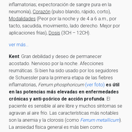
inflamatorias; expectoración de sangre pura en la
neumonía),
Corazón
(pulso blando, rápido, corto),
Modalidades
(Peor por la noche y de 4 a 6 a.m., por
tacto, sacudida, movimiento, lado derecho. Mejor por
aplicaciones frías),
Dosis
(3CH – 12CH).
ver más…
Kent
: Gran debilidad y deseo de permanecer
acostado. Nervioso por la noche. Afecciones
reumáticas. Si bien ha sido usado por los seguidores
de Schuessler para la primera etapa de las fiebres
inflamatorias,
Ferrum phosphoricum
(ver foto)
es útil
en las potencias más elevadas en enfermedades
crónicas y anti-psórico de acción profunda
. El
paciente es sensible al aire libre y muchos síntomas se
agravan al aire frío. Las características más notables
son la anemia y la clorosis (como
Ferrum metallicum
).
La ansiedad física general es más bien como