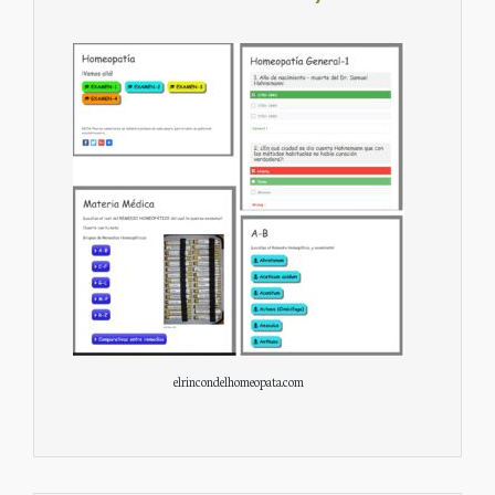
elrincondelhomeopata.com