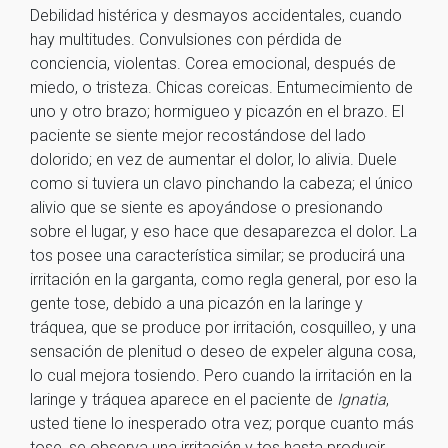
Debilidad histérica y desmayos accidentales, cuando
hay multitudes. Convulsiones con pérdida de
conciencia, violentas. Corea emocional, después de
miedo, o tristeza. Chicas coreicas. Entumecimiento de
uno y otro brazo; hormigueo y picazón en el brazo. El
paciente se siente mejor recostándose del lado
dolorido; en vez de aumentar el dolor, lo alivia. Duele
como si tuviera un clavo pinchando la cabeza; el único
alivio que se siente es apoyándose o presionando
sobre el lugar, y eso hace que desaparezca el dolor. La
tos posee una característica similar; se producirá una
irritación en la garganta, como regla general, por eso la
gente tose, debido a una picazón en la laringe y
tráquea, que se produce por irritación, cosquilleo, y una
sensación de plenitud o deseo de expeler alguna cosa,
lo cual mejora tosiendo. Pero cuando la irritación en la
laringe y tráquea aparece en el paciente de
Ignatia
,
usted tiene lo inesperado otra vez; porque cuanto más
tose, se observa una irritación y tos hasta producir