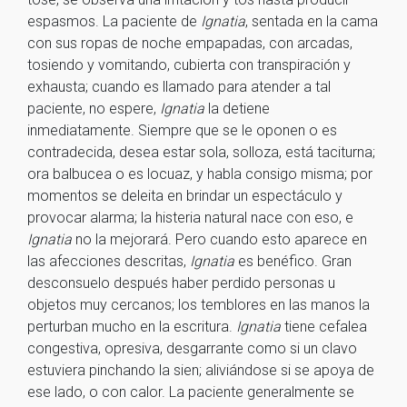
espasmos. La paciente de
Ignatia
, sentada en la cama
con sus ropas de noche empapadas, con arcadas,
tosiendo y vomitando, cubierta con transpiración y
exhausta; cuando es llamado para atender a tal
paciente, no espere,
Ignatia
la detiene
inmediatamente. Siempre que se le oponen o es
contradecida, desea estar sola, solloza, está taciturna;
ora balbucea o es locuaz, y habla consigo misma; por
momentos se deleita en brindar un espectáculo y
provocar alarma; la histeria natural nace con eso, e
Ignatia
no la mejorará. Pero cuando esto aparece en
las afecciones descritas,
Ignatia
es benéfico. Gran
desconsuelo después haber perdido personas u
objetos muy cercanos; los temblores en las manos la
perturban mucho en la escritura.
Ignatia
tiene cefalea
congestiva, opresiva, desgarrante como si un clavo
estuviera pinchando la sien; aliviándose si se apoya de
ese lado, o con calor. La paciente generalmente se