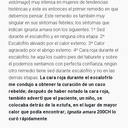
estómago
) muy intensa en mujeres de tendencias
histéricas y éste es entonces el primer remedio en que
debemos pensar. Este remedio es también muy
singular en sus síntomas febriles; los síntomas que
indican
Ignatia amara
son los siguientes: 1º Sed
durante el escalofrío y en ninguna otra etapa. 2º
Escalofrío aliviado por el calor externo. 3º Calor
agravado por el abrigo externo. 4º Cara roja durante el
escalofrío; he aquí los cuatro pies del taburete y sobre
él podemos sentarnos con perfecta confianza; ningún
otro remedio tiene sed durante escalofrío y no en las
demás etapas.
La cara roja durante el escalofrío
me condujo a obtener la curación de un caso
rebelde; después de haber notado la cara roja,
también advertí que el paciente, un niño, se
colocaba detrás de la estufa, en el lugar de mayor
calor que podía encontrar;
Ignatia amara
200CH lo
curó rápidamente
.