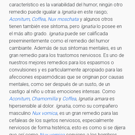
característico es la variabilidad del humor; ningún otro
remedio puede igualar a
Ignatia
en este rasgo;
Aconitum
,
Coffea
,
Nux moschata
y algunos otros
tienen también ese síntoma, pero
Ignatia
lo posee en
el más alto grado.
Ignatia
puede ser calificada
preeminentemente como el remedio del humor
cambiante. Además de sus síntomas mentales, es un
gran remedio para los trastornos nerviosos. Es uno de
nuestros mejores remedios para los espasmos o
convulsiones y es particularmente apropiado para las
afecciones espasmódicas que se originan por causas
mentales, como ser después de un susto, de un
castigo al niño u otras emociones intensas. Como
Aconitum
,
Chamomilla
y
Coffea
,
Ignatia amara
es
hipersensible al dolor.
Ignatia
, como su compañero
masculino
Nux vomica
, es un gran remedio para las
cefaleas de los sujetos nerviosos, especialmente
nerviosos de forma histérica; esto es como si se dijera
que así como
Nux vomica
conviene a los hombres