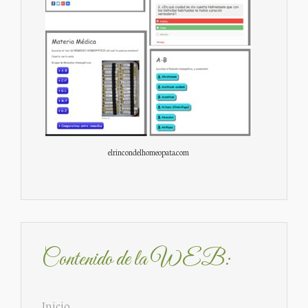
elrincondelhomeopata.com
Contenido de la WEB:
Inicio