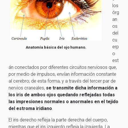
los
órg
an
os
del
cu
erp
Anatomía básica del ojo humano.
o
est
án conectados por diferentes circuitos nerviosos que,
por medio de impulsos, envían información constante
al cerebro; de esta forma, y a través del tercer par de
nervios craneales,
se transmite dicha información a
los iris de ambos ojos quedando reflejadas todas
las impresiones normales o anormales en el tejido
del estroma iridiano
.
El iris derecho refleja la parte derecha del cuerpo,
mientras que el iris izquierdo refleja la izquierda. La