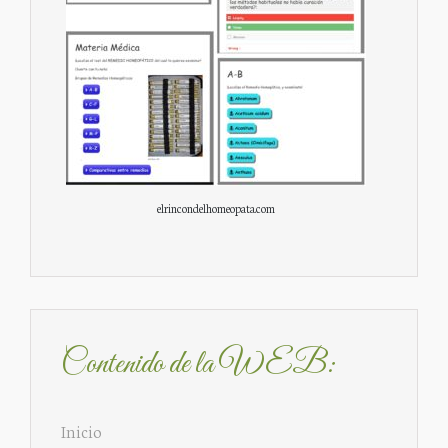
elrincondelhomeopata.com
Contenido de la WEB:
Inicio