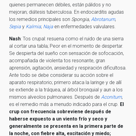
quienes permanecen débiles, están pálidos y no
mejoran; diátesis tuberculosa. En endocarditis agudas
los remedios principales son
Spongia
,
Abrotanum
,
Sepia
y
Kalmia
;
Naja
en enfermedades valvulares.
Nash
: Tos crupal: resuena como el ruido de una sierra
al cortar una tabla; Peor en el momento de despertar.
Se despierta del sueño con sensación de sofocación,
acompañada de violenta tos resonante, gran
aprensión, agitación, ansiedad y respiración dificultosa.
Ante todo se debe considerar su acción sobre el
aparato respiratorio; primero ataca la laringe y de allí
se extiende a la tráquea, al árbol bronquial y aun a los
mismos alveolos pulmonares. Después de
Aconitum
,
es el remedio más a menudo indicado para el crup.
El
crup con frecuencia sobreviene después de
haberse expuesto a un viento frío y seco y
generalmente se presenta en la primera parte de
la noche, con fiebre alta, excitación y miedo;