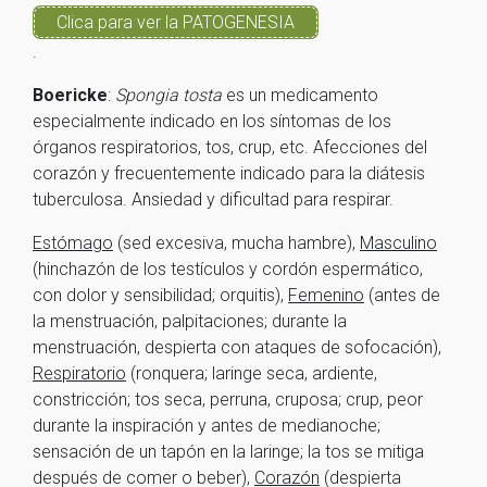
Clica para ver la PATOGENESIA
.
Boericke
:
Spongia tosta
es un medicamento
especialmente indicado en los síntomas de los
órganos respiratorios, tos, crup, etc. Afecciones del
corazón y frecuentemente indicado para la diátesis
tuberculosa. Ansiedad y dificultad para respirar.
Estómago
(sed excesiva, mucha hambre),
Masculino
(hinchazón de los testículos y cordón espermático,
con dolor y sensibilidad; orquitis),
Femenino
(antes de
la menstruación, palpitaciones; durante la
menstruación, despierta con ataques de sofocación),
Respiratorio
(ronquera; laringe seca, ardiente,
constricción; tos seca, perruna, cruposa; crup, peor
durante la inspiración y antes de medianoche;
sensación de un tapón en la laringe; la tos se mitiga
después de comer o beber),
Corazón
(despierta