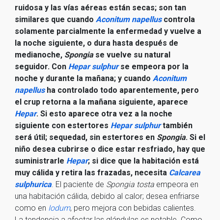
ruidosa y las vías aéreas están secas; son tan
similares que cuando
Aconitum napellus
controla
solamente parcialmente la enfermedad y vuelve a
la noche siguiente, o dura hasta después de
medianoche,
Spongia
se vuelve su natural
seguidor. Con
Hepar sulphur
se empeora por la
noche y durante la mañana; y cuando
Aconitum
napellus
ha controlado todo aparentemente, pero
el crup retorna a la mañana siguiente, aparece
Hepar
. Si esto aparece otra vez a la noche
siguiente con estertores
Hepar sulphur
también
será útil; sequedad, sin estertores en
Spongia
. Si el
niño desea cubrirse o dice estar resfriado, hay que
suministrarle
Hepar
; si dice que la habitación está
muy cálida y retira las frazadas, necesita
Calcarea
sulphurica
. El paciente de
Spongia tosta
empeora en
una habitación cálida, debido al calor; desea enfriarse
como en
Iodum
, pero mejora con bebidas calientes.
La tendencia a afectar las glándulas es notable. Como