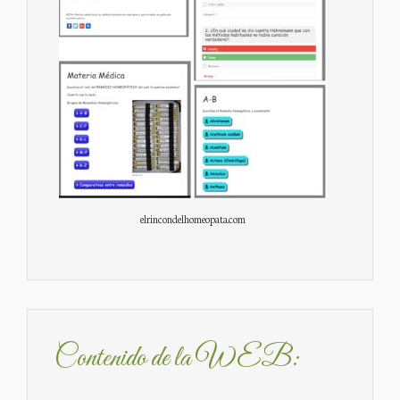
elrincondelhomeopata.com
Contenido de la WEB: