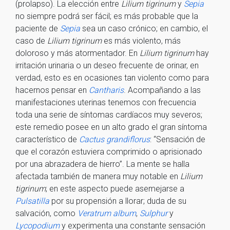
(prolapso). La elección entre
Lilium tigrinum
y
Sepia
no siempre podrá ser fácil; es más probable que la
paciente de
Sepia
sea un caso crónico; en cambio, el
caso de
Lilium tigrinum
es más violento, más
doloroso y más atormentador. En
Lilium tigrinum
hay
irritación urinaria o un deseo frecuente de orinar, en
verdad, esto es en ocasiones tan violento como para
hacernos pensar en
Cantharis
. Acompañando a las
manifestaciones uterinas tenemos con frecuencia
toda una serie de síntomas cardíacos muy severos;
este remedio posee en un alto grado el gran síntoma
característico de
Cactus grandiflorus
: “Sensación de
que el corazón estuviera comprimido o aprisionado
por una abrazadera de hierro”. La mente se halla
afectada también de manera muy notable en
Lilium
tigrinum
; en este aspecto puede asemejarse a
Pulsatilla
por su propensión a llorar; duda de su
salvación, como
Veratrum album
,
Sulphur
y
Lycopodium
y experimenta una constante sensación