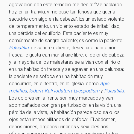
agravación con este remedio me decía: “Me hablaron
hoy, en un tranvía, y me puse tan furiosa que quería
sacudirle con algo en la cabeza”. Es un estado violento
del temperamento, un violento estado de irritabilidad,
una pérdida del equilibrio. Esta paciente es muy
comúnmente de sangre caliente; es como la paciente
Pulsatilla
; de sangre caliente, desea una habitación
fresca, le gusta caminar al aire libre; el dolor de cabeza
y la mayoría de los malestares se alivian con el frío o
en una habitación fresca y se agravan en una calurosa;
la paciente se sofoca en una habitación muy
concurrida, en el teatro, en la iglesia, como
Apis
mellifica
,
Iodum
,
Kali
iodatum
,
Lycopodium
y
Pulsatilla
.
Los dolores en la frente son muy marcados y van
acompañados con gran perturbación en la visión, una
pérdida de la vista, la habitación parece oscura o los
ojos están imposibilitados de enfocar. El abdomen,
deposiciones, órganos urinarios y sexuales nos
ofrecen campo para el uso de esta medicina; todas