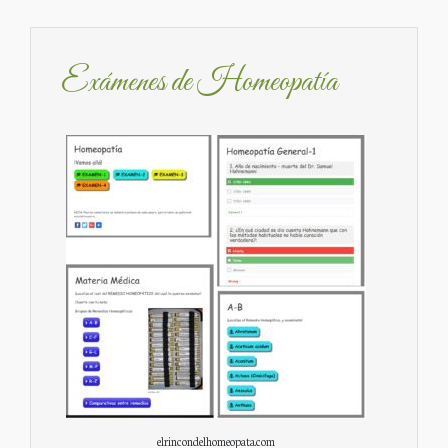
Exámenes de Homeopatía
elrincondelhomeopata.com