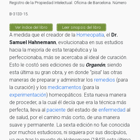
Registro de la Propiedad Intelectual. Oficina de Barcelona. Número
B-3133-15.
Ver índice del libro
Leer sinopsis del libro
A medida que el creador de la
Homeopatía
, el
Dr.
Samuel Hahnemann
, evolucionaba en sus estudios
hacia la mejoría de esta terapéutica y la
perfeccionaba, más se acercaba al ideal de curación.
Esto le costó seis ediciones de su
Organón
, siendo
esta última su gran obra, y en donde “pisa” las otras
maneras de preparar y administrar los
remedios
(para
la curación) y los
medicamentos
(para la
experimentación
) homeopáticos. Esta nueva manera
de proceder, a la cual él decía que era la técnica más
perfecta, lleva al
paciente
del estado de
enfermedad
al
de salud, por el camino más corto, de una manera
suave y permanente. La sexta edición no fue conocida
por muchos estudiosos, ni siquiera por sus discípulos,
ya que tras la muerte de Hahnemann (1843) esta última