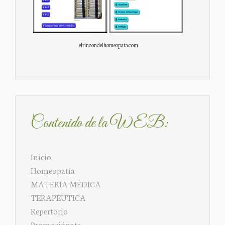
elrincondelhomeopata.com
Contenido de la WEB:
Inicio
Homeopatía
MATERIA MÉDICA
TERAPÉUTICA
Repertorio
Promociónate