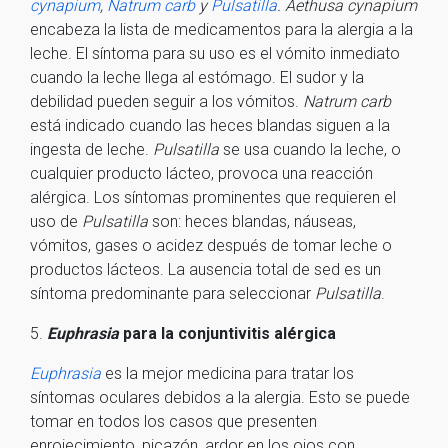
cynapium
,
Natrum carb
y
Pulsatilla
. Aethusa cynapium
encabeza la lista de medicamentos para la alergia a la
leche. El síntoma para su uso es el vómito inmediato
cuando la leche llega al estómago. El sudor y la
debilidad pueden seguir a los vómitos.
Natrum carb
está indicado cuando las heces blandas siguen a la
ingesta de leche.
Pulsatilla
se usa cuando la leche, o
cualquier producto lácteo, provoca una reacción
alérgica. Los síntomas prominentes que requieren el
uso de
Pulsatilla
son: heces blandas, náuseas,
vómitos, gases o acidez después de tomar leche o
productos lácteos. La ausencia total de sed es un
síntoma predominante para seleccionar
Pulsatilla
.
5.
Euphrasia
para la conjuntivitis alérgica
Euphrasia
es la mejor medicina para tratar los
síntomas oculares debidos a la alergia. Esto se puede
tomar en todos los casos que presenten
enrojecimiento, picazón, ardor en los ojos con